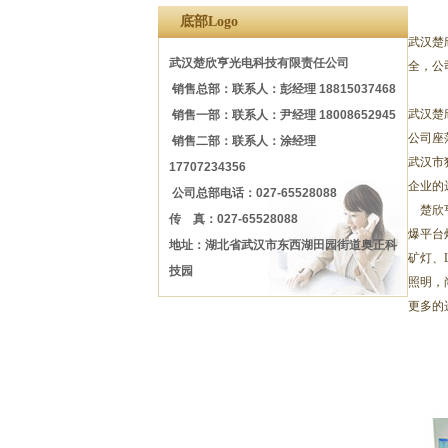
底部Logo
武汉楚
武汉楚欣亨光电科技有限责任公司
全，公
销售总部：联系人：彭经理 18815037468
武汉楚
销售一部：联系人：尹经理 18008652945
公司座
销售二部：联系人：涂经理
武汉市
17707234356
企业的
公司总部电话：027-65528088
楚欣亨
传 真：027-65528088
爆平台
地址：湖北省武汉市东西湖田园街道奥正科
矿灯、
技园
照明，
更多的