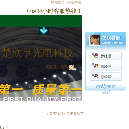
网站首页
|
收藏本站
24小时客服热线！
Logo
楚欣亨光电科技
尹经理
涂经理
网安及二维码
彭经理
»
关于我们
» 关于楚欣亨
来了！