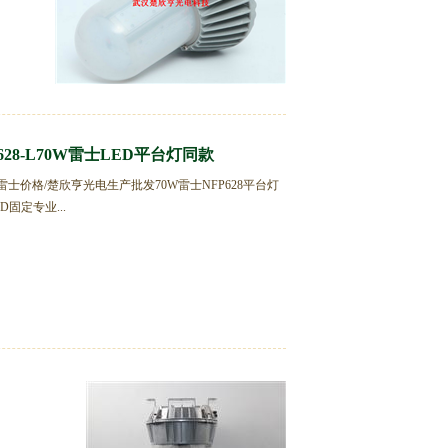
P628-L70W雷士LED平台灯同款
-L50W雷士价格/楚欣亨光电生产批发70W雷士NFP628平台灯
D固定专业...