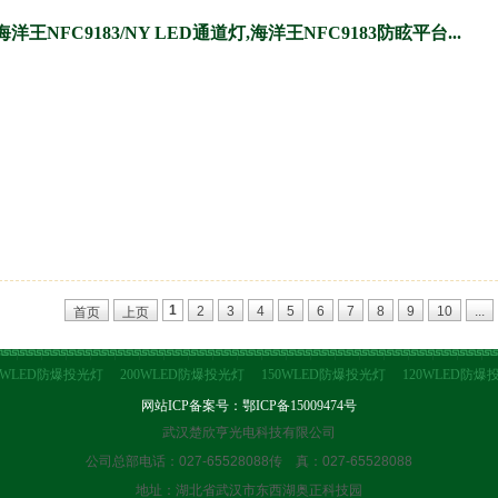
海洋王NFC9183/NY LED通道灯,海洋王NFC9183防眩平台...
1
2
3
4
5
6
7
8
9
10
...
首页
上页
0WLED防爆投光灯
200WLED防爆投光灯
150WLED防爆投光灯
120WLED防爆
网站ICP备案号：
鄂ICP备15009474号
武汉楚欣亨光电科技有限公司
公司总部电话：027-65528088传 真：027-65528088
地址：湖北省武汉市东西湖奥正科技园