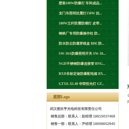
壁装100W防爆灯 车间成品...
龙门吊照明抗震灯150W 抗...
100W立杆防震防潮灯 皮带...
钢铁厂专用防爆操作柱 防...
防水防尘防腐穿线盒 BHC防...
SW-10A防爆照明开关 SW-10...
NGD不锈钢防爆连接管 BNG...
BXD非标定做防爆配电箱 BX...
GT311-XL48 华荣投光灯 GT...
底部Logo
武汉楚欣亨光电科技有限责任公司
销售总部：联系人：彭经理 18815037468
销售一部：联系人：尹经理 18008652945