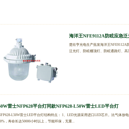
海洋王NFE9112A防眩应急泛光
楚欣亨光电生产批发海洋王NFE9112
泛光灯、防眩棚顶灯、防眩通路灯、高顶灯
50W雷士NFP628平台灯同款NFP628-L50W雷士LED平台灯
NFP628-L50W雷士LED平台灯结构特点： 1、LED光源采用进口LED芯片。比气体放
60%，寿命长达50000小时以上，节能环保，无重...