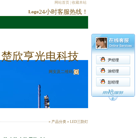
网站首页
|
收藏本站
24小时客服热线！
Logo
楚欣亨光电科技
尹经理
涂经理
网安及二维码
彭经理
» 产品分类 »
LED三防灯