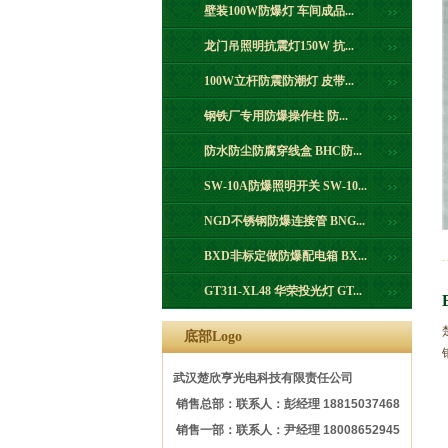
壁装100W防爆灯 车间成品...
龙门吊照明抗震灯150W 抗...
100W立杆防震防潮灯 皮带...
钢铁厂专用防爆操作柱 防...
防水防尘防腐穿线盒 BHC防...
SW-10A防爆照明开关 SW-10...
NGD不锈钢防爆连接管 BNG...
BXD非标定做防爆配电箱 BX...
GT311-XL48 华荣投光灯 GT...
底部Logo
武汉楚欣亨光电科技有限责任公司
销售总部：联系人：彭经理 18815037468
销售一部：联系人：尹经理 18008652945