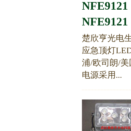
NFE912
NFE912
楚欣亨光电生产
应急顶灯LE
浦/欧司朗/
电源采用...