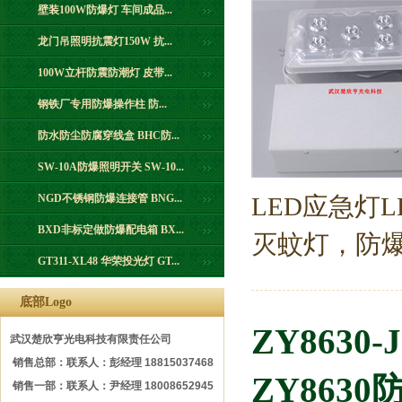
壁装100W防爆灯 车间成品...
龙门吊照明抗震灯150W 抗...
100W立杆防震防潮灯 皮带...
钢铁厂专用防爆操作柱 防...
防水防尘防腐穿线盒 BHC防...
SW-10A防爆照明开关 SW-10...
NGD不锈钢防爆连接管 BNG...
LED应急灯
BXD非标定做防爆配电箱 BX...
灭蚊灯，防爆
GT311-XL48 华荣投光灯 GT...
底部Logo
ZY863
武汉楚欣亨光电科技有限责任公司
销售总部：联系人：彭经理 18815037468
ZY863
销售一部：联系人：尹经理 18008652945