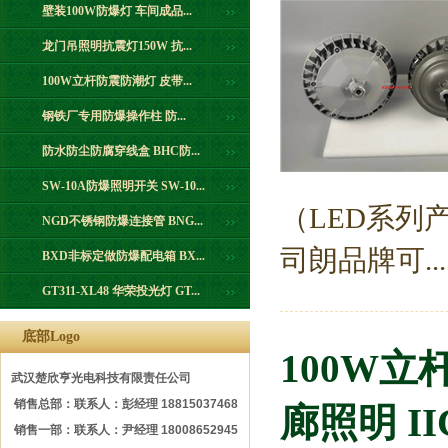
壁装100W防爆灯 车间成品...
龙门吊照明抗震灯150W 抗...
100W立杆防震防潮灯 皮带...
钢铁厂专用防爆操作柱 防...
防水防尘防腐穿线盒 BHC防...
SW-10A防爆照明开关 SW-10...
（LED系列
NGD不锈钢防爆连接管 BNG...
司朗品牌可...
BXD非标定做防爆配电箱 BX...
GT311-XL48 华荣投光灯 GT...
底部Logo
100W立
武汉楚欣亨光电科技有限责任公司
销售总部：联系人：彭经理 18815037468
廊照明 I
销售一部：联系人：尹经理 18008652945